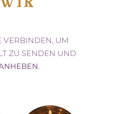
 WIR
?
E VERBINDEN, UM
LT ZU SENDEN UND
 ANHEBEN
.