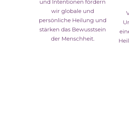
und Intentionen fördern
wir globale und
persönliche Heilung und
Um
stärken das Bewusstsein
ein
der Menschheit.
Hei